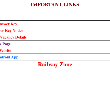
IMPORTANT LINKS
nswer Key
r Key Notice
Vacancy Details
k Page
Website
ndroid App
Railway Zone