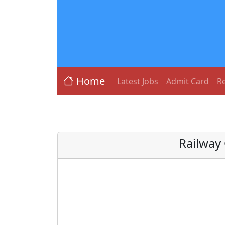
Home
Latest Jobs
Admit Card
Re
Railway