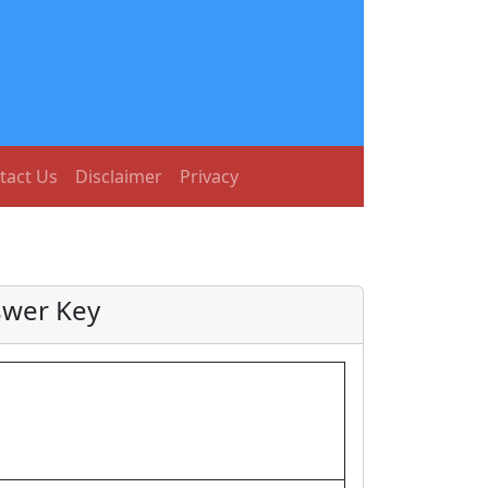
tact Us
Disclaimer
Privacy
swer Key