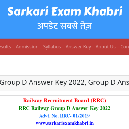
Sarkari Exam Khabri
अपडेट सबसे तेज़
sults
Admission
Syllabus
Answer Key
About Us
Con
 Group D Answer Key 2022, Group D An
Railway Recruitment Board (RRC)
RRC Railway Group D Answer Key 2022
Advt. No. RRC- 01/2019
www.sarkariexamkhabri.in