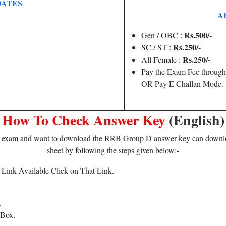
DATES
A
Rs.500/-
Gen / OBC :
Rs.250/-
SC / ST :
Rs.250/-
All Female :
Pay the Exam Fee through
OR Pay E Challan Mode.
How To Check Answer Key
(English)
 exam and want to download the RRB Group D answer key can downl
sheet by following the steps given below:-
 Link Available Click on That Link.
.
 Box.